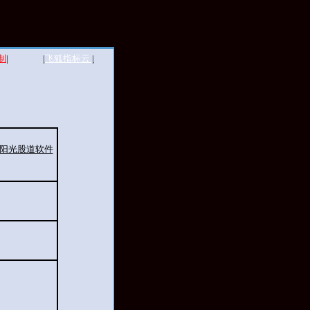
制
|
|
飞狐指标云
|
到阳光股道软件