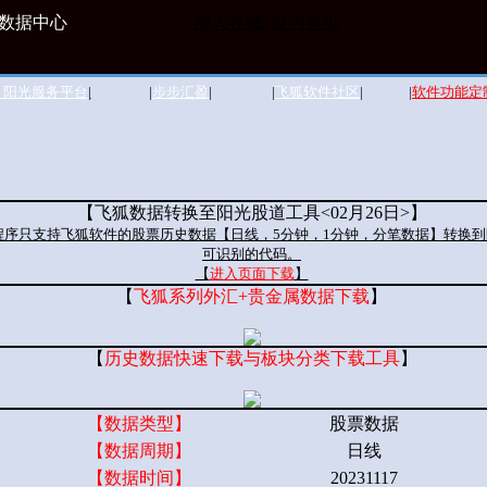
级软件数据中心
加入收藏 |
设为首页
阳光服务平台
|
|
步步汇盈
|
|
飞狐软件社区
|
|
软件功能定
【飞狐数据转换至阳光股道工具<02月26日>】
程序只支持飞狐软件的股票历史数据【日线，5分钟，1分钟，分笔数据】转换
可识别的代码。
【
进入页面下载
】
【
飞狐系列外汇+贵金属数据下载
】
【
历史数据快速下载与板块分类下载工具
】
【数据类型】
股票数据
【数据周期】
日线
【数据时间】
20231117